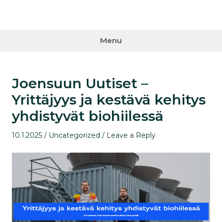
Skip
to
Karelian
content
Paju Oy
Menu
Joensuun Uutiset –
Yrittäjyys ja kestävä kehitys
yhdistyvät biohiilessä
Posted
Posted
10.1.2025
Uncategorized
Leave a Reply
on
in