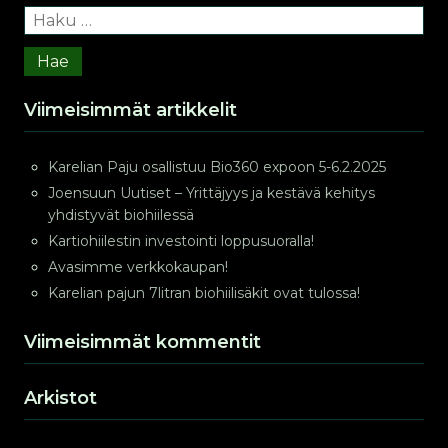
Haku:
Viimeisimmät artikkelit
Karelian Paju osallistuu Bio360 expoon 5-6.2.2025
Joensuun Uutiset – Yrittäjyys ja kestävä kehitys
yhdistyvät biohiilessä
Kartiohiilestin investointi loppusuoralla!
Avasimme verkkokaupan!
Karelian pajun 7litran biohiilisäkit ovat tulossa!
Viimeisimmät kommentit
Arkistot