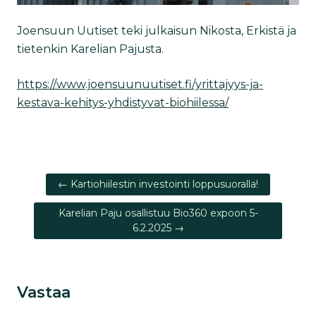
Joensuun Uutiset teki julkaisun Nikosta, Erkistä ja
tietenkin Karelian Pajusta.
https://www.joensuunuutiset.fi/yrittajyys-ja-
kestava-kehitys-yhdistyvat-biohiilessa/
Artikkelien
← Kartiohiilestin investointi loppusuoralla!
selaus
Karelian Paju osallistuu Bio360 expoon 5-
6.2.2025 →
Vastaa