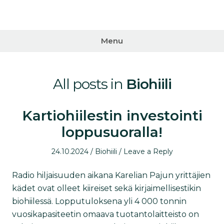
Skip
to
Karelian
content
Paju Oy
Menu
All posts in
Biohiili
Kartiohiilestin investointi
loppusuoralla!
Posted
Posted
24.10.2024
Biohiili
Leave a Reply
on
in
Radio hiljaisuuden aikana Karelian Pajun yrittäjien
kädet ovat olleet kiireiset sekä kirjaimellisestikin
biohiilessä. Lopputuloksena yli 4 000 tonnin
vuosikapasiteetin omaava tuotantolaitteisto on