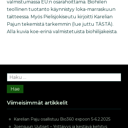
valmistumassa EU:n osarahoittama. Biohiilen
teollinen tuotanto käynnistyy loka-marraskuun
taitteessa. Myös Pielisjokiseutu kirjoitti Karelian
Pajun tekemistä tarkemmin (lue juttu TÄSTÄ).
Alla kuvia koe-erinä valmistetuista biohiilijakeista.
Haku:
Viimeisimmät artikkelit
Karelian Paju osallistuu Bio360 expoon 5-6.2.2025
Joensuun Uutiset – Yrittäjyys ja kestävä kehitys