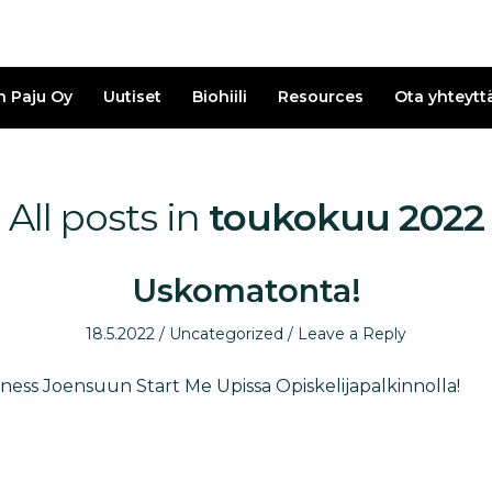
n Paju Oy
Uutiset
Biohiili
Resources
Ota yhteytt
All posts in
toukokuu 2022
Uskomatonta!
Posted
Posted
18.5.2022
Uncategorized
Leave a Reply
on
in
siness Joensuun Start Me Upissa Opiskelijapalkinnolla!