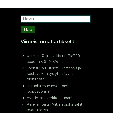
Haku:
Viimeisimmät artikkelit
Karelian Paju osallistuu Bio360
expoon 5-6.2.2025
Joensuun Uutiset – Yrittäjyys ja
kestävä kehitys yhdistyvät
biohiilessä
Kartiohiilestin investointi
loppusuoralla!
Avasimme verkkokaupan!
Karelian pajun 7litran biohiilisäkit
ovat tulossa!